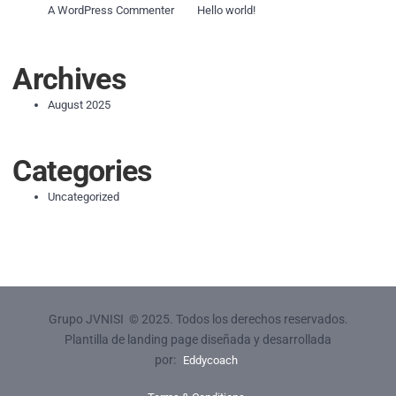
on
A WordPress Commenter
Hello world!
Archives
August 2025
Categories
Uncategorized
Grupo JVNISI
© 2025. Todos los derechos reservados.
Plantilla de landing page diseñada y desarrollada
por:
Eddycoach